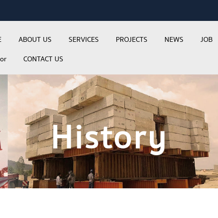
E
ABOUT US
SERVICES
PROJECTS
NEWS
JOB
tor
CONTACT US
History