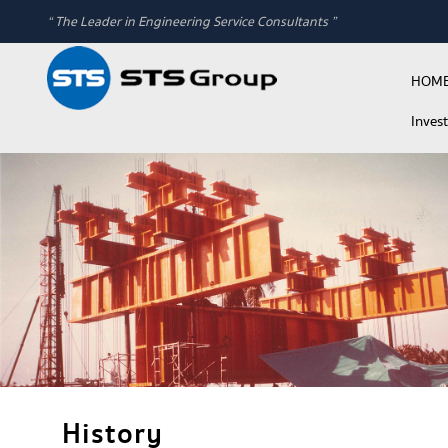
“ The Leader in Engineering Service Consultants ”
HOM
Inves
History