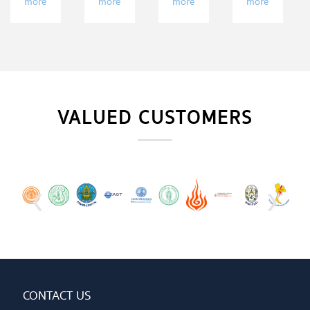
more
more
more
more
ด้าน
การ
ใต้
ได้รับ
การ
บริหาร
บริษัท
การ
ให้
ใหม่
เอส
รับรอง
บริการ
2563
ที
ระบบ
ทาง
เอส
บริหาร
วิศวกรรม
คอร์ปอเรชั่น
คุณภาพ
และ
จำกัด
ISO
สิ่ง
9001:2015
VALUED CUSTOMERS
แวดล้อม
‹
›
CONTACT US