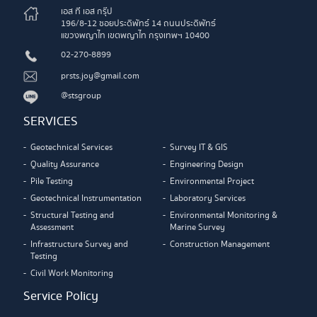
เอส ที เอส กรุ๊ป
196/8-12 ซอยประดิพัทธ์ 14 ถนนประดิพัทธ์
แขวงพญาไท เขตพญาไท กรุงเทพฯ 10400
02-270-8899
prsts.joy@gmail.com
@stsgroup
SERVICES
Geotechnical Services
Survey IT & GIS
Quality Assurance
Engineering Design
Pile Testing
Environmental Project
Geotechnical Instrumentation
Laboratory Services
Structural Testing and
Environmental Monitoring &
Assessment
Marine Survey
Infrastructure Survey and
Construction Management
Testing
Civil Work Monitoring
Service Policy