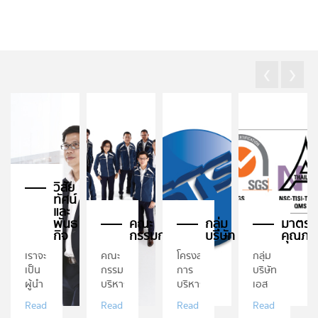
‹
›
วิสัย
ทัศน์
และ
พันธ
คณะ
กลุ่ม
มาตรฐ
กิจ
กรรมการ
บริษัท
คุณภา
เราจะ
คณะ
โครงสร้าง
กลุ่ม
เป็น
กรรมการ
การ
บริษัท
ผู้นำ
บริหาร
บริหาร
เอส
ใน
ตาม
ใหม่
ที
Read
Read
Read
Read
อาเซียน
โครงสร้าง
ภาย
เอส