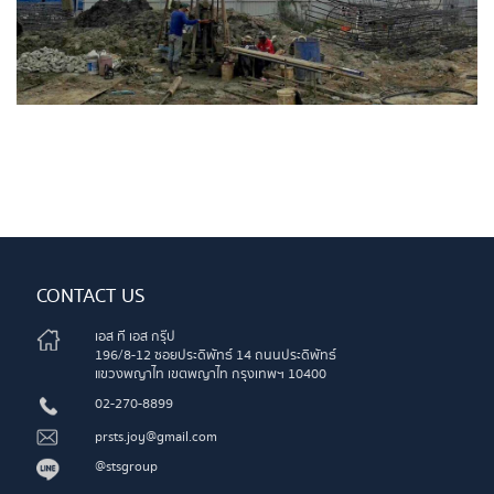
CONTACT US
เอส ที เอส กรุ๊ป
196/8-12 ซอยประดิพัทธ์ 14 ถนนประดิพัทธ์
แขวงพญาไท เขตพญาไท กรุงเทพฯ 10400
02-270-8899
prsts.joy@gmail.com
@stsgroup