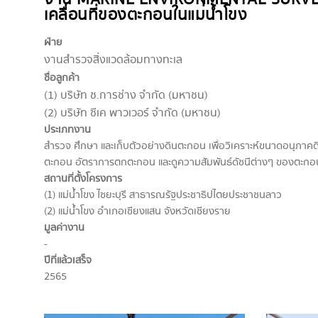
เคลื่อนที่ของตะกอนในแม่น้ำโขง
ฝ่าย
งานสำรวจสิ่งแวดล้อมทางทะเล
ชื่อลูกค้า
(1) บริษัท ช.การช่าง จํากัด (มหาชน)
(2) บริษัท ซีเค พาวเวอร์ จำกัด (มหาชน)
ประเภทงาน
สำรวจ ศึกษา และเก็บตัวอย่างดินตะกอน เพื่อวิเคราะห์ขนาดอนุภาค
ตะกอน อัตราการตกตะกอน และดูความสัมพันธ์ดัชนีต่างๆ ของตะกอน
สถานที่ตั้งโครงการ
(1) แม่น้ำโขง ไซยะบุรี สาธารณรัฐประชาธิปไตยประชาชนลาว
(2) แม่น้ำโขง อำเภอเชียงแสน จังหวัดเชียงราย
มูลค่างาน
-
ปีที่แล้วเสร็จ
2565