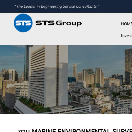
“ The Leader in Engineering Service Consultants ”
HOM
Inves
งาน MARINE ENVIRONMENTAL SURVEY