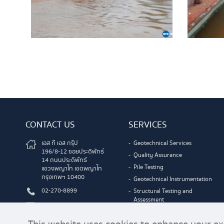
CONTACT US
SERVICES
เอส ที เอส กรุ๊ป
Geotechnical Services
196/8-12 ซอยประดิพัทธ์
Quality Assurance
14 ถนนประดิพัทธ์
Pile Testing
แขวงพญาไท เขตพญาไท
กรุงเทพฯ 10400
Geotechnical Instrumentation
02-270-8899
Structural Testing and
Assessment
prsts.joy@gmail.com
Infrastructure Survey and
@stsgroup
Testing