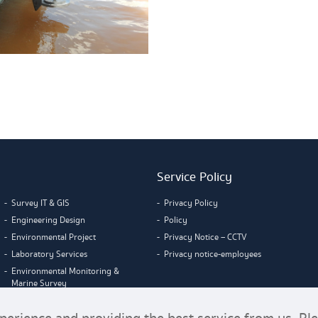
Service Policy
Survey IT & GIS
Privacy Policy
Engineering Design
Policy
Environmental Project
Privacy Notice – CCTV
Laboratory Services
Privacy notice-employees
Environmental Monitoring &
Marine Survey
Construction Management