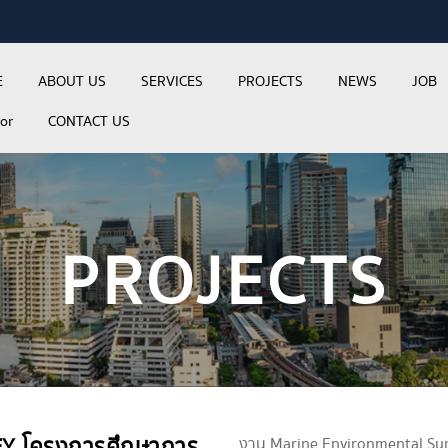
E
ABOUT US
SERVICES
PROJECTS
NEWS
JOB
tor
CONTACT US
PROJECTS
 โครงการศึกษาการ
งาน Marine Environmental Surve