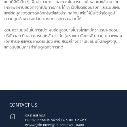
แบบดิจิทัลอื่น ๆ เพื่ออำนวยความสะดวกในการดาวน์โหลดและใช้งาน โดย
เผยแพร่ผ่านช่องทางที่เป็นทางการ ได้แก่ เว็บไซต์ของบริษัท และระบบเผย
แพร่ข้อมูลของตลาดหลักทรัพย์แห่งประเทศไทย เพื่อให้มั่นใจว่าข้อมูลมี
ความถูกต้อง ครบถ้วน และสามารถตรวจสอบได้
ด้วยความมุ่งมั่นในการเปิดเผยข้อมูลอย่างโปร่งใสและมีความรับผิดชอบ
บริษัท เอส ที เอส คอร์ปอเรชั่น จำกัด (มหาชน) ยังคงพัฒนาคุณภาพของ
เอกสารเผยแพร่อย่างต่อเนื่อง เพื่อเสริมสร้างความเชื่อมั่นให้แก่ผู้ลงทุน
และสนับสนุนการกำกับดูแลกิจการที่ดี
CONTACT US
เอส ที เอส กรุ๊ป
196/8-12 ซอยประดิพัทธ์ 14 ถนนประดิพัทธ์
แขวงพญาไท เขตพญาไท กรุงเทพฯ 10400