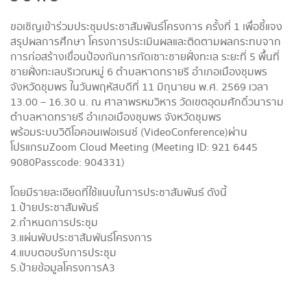
ขอเชิญเข้าร่วมประชุมประชาสัมพั
นธ์โครงการ ครั้งที่ 1 เพื่อชี้แจง
สรุปผลการศึกษา โครงการประเมินผลและติ
ดตามผลกระทบจาก
การก่อสร้างเขื่
อนป้องกันการกัดเซาะชายฝั่งทะเล ระยะที่ 5 พื้นที่
ชายฝั่งทะเลบริเวณหมู่ 6 ตำบลหาดทรายรี อำเภอเมืองชุมพร
จังหวัดชุมพร ในวันพฤหัสบดีที่ 11 มิถุนายน พ.ศ. 2569 เวลา
13.00 – 16.30 น. ณ ศาลาพรหมวิหาร วัดเขตอุดมศักดิ์วนาราม
ตำบลหาดทรายรี อำเภอเมืองชุมพร จังหวัดชุมพร
พร้อมระบบวิดีโอคอนเฟอเรนซ์ (Video Conference)ผ่าน
โปรแกรม Zoom Cloud Meeting (Meeting ID: 921 6445
9080 Passcode: 904331)
โดยมีรายละเอียดที่ใช้
แนบในการประชาสัมพันธ์ ดังนี้
1. ป้ายประชาสัมพันธ์
2. กำหนดการประชุม
3. แผ่นพับประชาสัมพันธ์โครงการ
4. แบบตอบรับการประชุม
5. ป้ายข้อมูลโครงการ A3