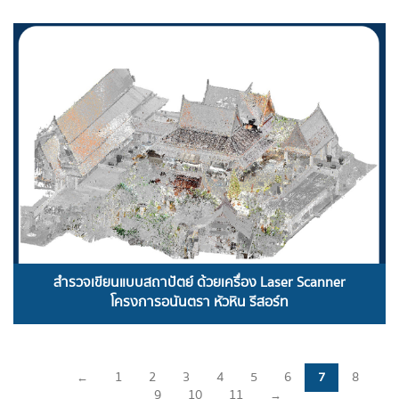
READ MORE
สำรวจเขียนแบบสถาปัตย์ ด้วยเครื่อง Laser Scanner
โครงการอนันตรา หัวหิน รีสอร์ท
←
1
2
3
4
5
6
7
8
9
10
11
→