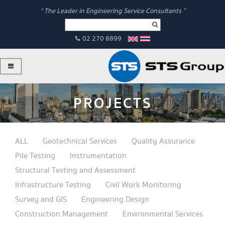
“ The Leader in Engineering Service Consultants ”
02 270 8899
PROJECTS
ALL
Geotechnical Services
Quality Assurance
Pile Testing
Instrumentation
Structural Testing and Assessment
Infrastructure Testing
Civil Work Monitoring
Survey and GIS
Engineering Design
Construction Management
Environmental Services