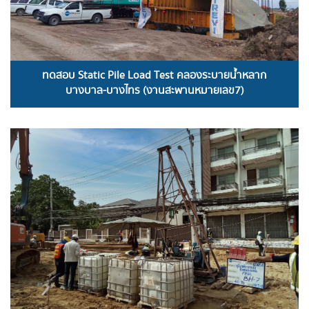
ทดสอบ Static Pile Load Test คลองระบายน้ำหลาก
บางบาล-บางไทร (งานสะพานหมายเลข7)
READ MORE